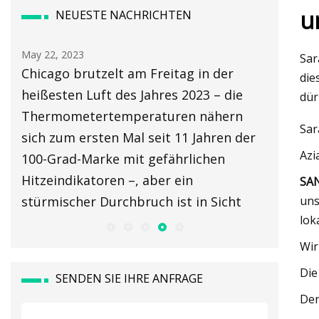
u
NEUESTE NACHRICHTEN
May 22, 2023
May 24, 2
Sar
es
Chicago brutzelt am Freitag in der
Testber
die
heißesten Luft des Jahres 2023 – die
Thermom
dür
Thermometertemperaturen nähern
Leistun
Sar
sich zum ersten Mal seit 11 Jahren der
Azi
100-Grad-Marke mit gefährlichen
Hitzeindikatoren –, aber ein
SA
stürmischer Durchbruch ist in Sicht
uns
lok
Wir
Die
SENDEN SIE IHRE ANFRAGE
Der