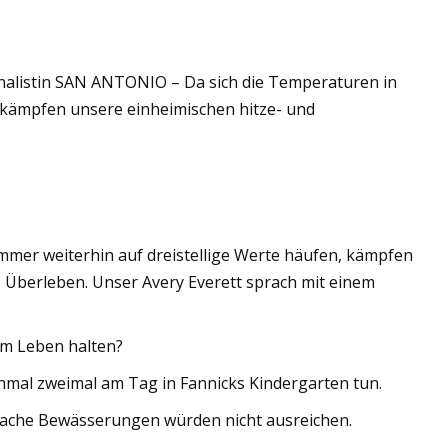
nalistin SAN ANTONIO – Da sich die Temperaturen in
ter
 kämpfen unsere einheimischen hitze- und
mer weiterhin auf dreistellige Werte häufen, kämpfen
 Überleben. Unser Avery Everett sprach mit einem
am Leben halten?
chmal zweimal am Tag in Fannicks Kindergarten tun.
 flache Bewässerungen würden nicht ausreichen.