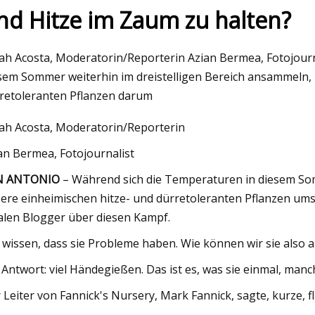
nd Hitze im Zaum zu halten?
023
May 16, 2023
ah Acosta, Moderatorin/Reporterin Azian Bermea, Fotojour
icht zum Kinsa QuickScan-
MEATER-Thermome
sem Sommer weiterhin im dreistelligen Bereich ansammeln,
eter: Spezifikationen,
retoleranten Pflanzen darum
g, Kosten
ah Acosta, Moderatorin/Reporterin
an Bermea, Fotojournalist
N ANTONIO
– Während sich die Temperaturen in diesem Som
ere einheimischen hitze- und dürretoleranten Pflanzen ums
alen Blogger über diesen Kampf.
 wissen, dass sie Probleme haben. Wie können wir sie also 
 Antwort: viel Händegießen. Das ist es, was sie einmal, man
 Leiter von Fannick's Nursery, Mark Fannick, sagte, kurze,