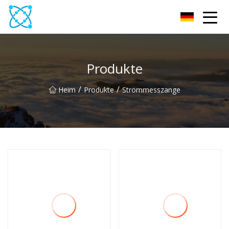
Multimeter Co., Ltd
Produkte
/
/
Heim
Produkte
Strommesszange