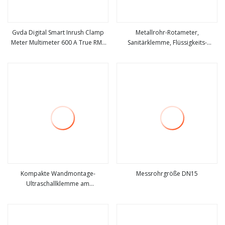
Gvda Digital Smart Inrush Clamp
Metallrohr-Rotameter,
Meter Multimeter 600 A True RMS
Sanitärklemme, Flüssigkeits-
mehr sehen
mehr sehen
AC/DC Strom AMP Meter misst
Schwebekörper-Durchflussmesser
Strom Spannung Temperatur
Kapazität Tester
Kompakte Wandmontage-
Messrohrgröße DN15
Ultraschallklemme am
mehr sehen
mehr sehen
Flüssigkeitsdurchflussmesser