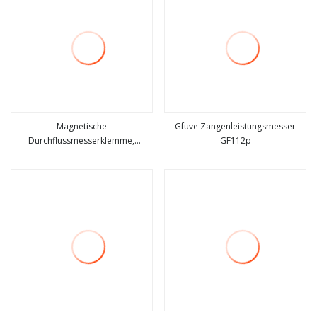
Magnetische
Gfuve Zangenleistungsmesser
Durchflussmesserklemme,
GF112p
mehr sehen
mehr sehen
elektromagnetischer
Durchflussmesser, Modbus-
Wasserdurchflussmesser