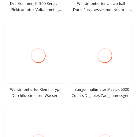
Dreiklemmen, 0–360 Bereich,
Wandmontierter Ultraschall-
Elektromotor-Voltammeter,
Durchflussmesser zum Neupreis,
mehr sehen
mehr sehen
dreiphasiges Voltammetrie-
Klemme am Typ Ultraschall-
Messgerät
Wasserdurchflussmesser
Wandmontierter Klemm-Typ-
Zangenmultimeter Mestek 6000
Durchflussmesser, Wasser-
Counts Digitales Zangenmessgerät
mehr sehen
mehr sehen
Ultraschall-Durchflussmesser
mit berührungslosem
Spannungsanschluss Ncv
Zangenmessgerät