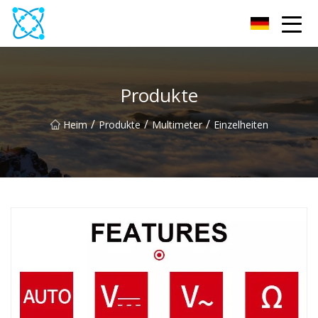
Multimeter Co., Ltd
Produkte
/
/
/
Heim
Produkte
Multimeter
Einzelheiten