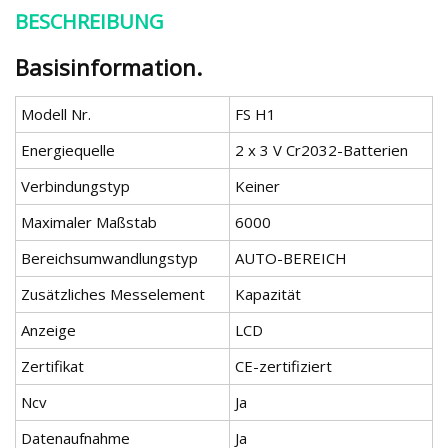
BESCHREIBUNG
Basisinformation.
Modell Nr.
FS H1
Energiequelle
2 x 3 V Cr2032-Batterien
Verbindungstyp
Keiner
Maximaler Maßstab
6000
Bereichsumwandlungstyp
AUTO-BEREICH
Zusätzliches Messelement
Kapazität
Anzeige
LCD
Zertifikat
CE-zertifiziert
Ncv
Ja
Datenaufnahme
Ja