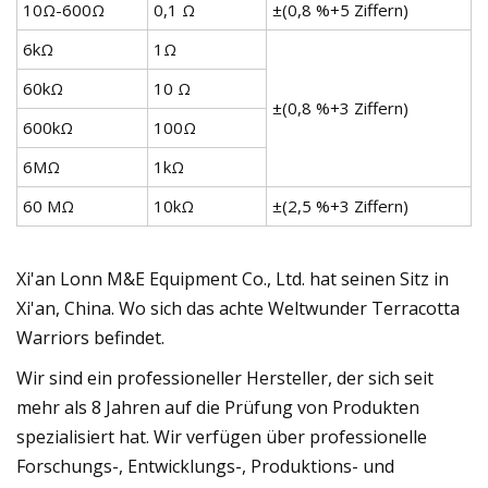
10Ω-600Ω
0,1 Ω
±(0,8 %+5 Ziffern)
6kΩ
1Ω
60kΩ
10 Ω
±(0,8 %+3 Ziffern)
600kΩ
100Ω
6MΩ
1kΩ
60 MΩ
10kΩ
±(2,5 %+3 Ziffern)
Xi'an Lonn M&E Equipment Co., Ltd. hat seinen Sitz in
Xi'an, China. Wo sich das achte Weltwunder Terracotta
Warriors befindet.
Wir sind ein professioneller Hersteller, der sich seit
mehr als 8 Jahren auf die Prüfung von Produkten
spezialisiert hat. Wir verfügen über professionelle
Forschungs-, Entwicklungs-, Produktions- und