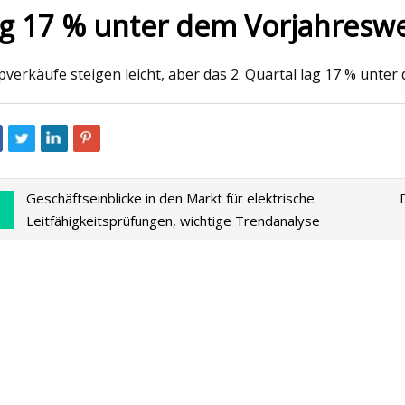
ag 17 % unter dem Vorjahresw
023
May 16, 2023
pverkäufe steigen leicht, aber das 2. Quartal lag 17 % unter
icht zum Kinsa QuickScan-
MEATER-Thermome
eter: Spezifikationen,
g, Kosten
Geschäftseinblicke in den Markt für elektrische
Leitfähigkeitsprüfungen, wichtige Trendanalyse