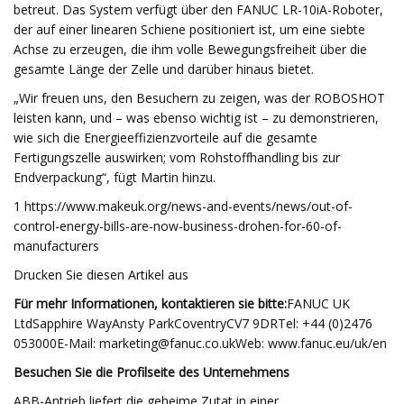
betreut. Das System verfügt über den FANUC LR-10iA-Roboter,
der auf einer linearen Schiene positioniert ist, um eine siebte
Achse zu erzeugen, die ihm volle Bewegungsfreiheit über die
gesamte Länge der Zelle und darüber hinaus bietet.
„Wir freuen uns, den Besuchern zu zeigen, was der ROBOSHOT
leisten kann, und – was ebenso wichtig ist – zu demonstrieren,
wie sich die Energieeffizienzvorteile auf die gesamte
Fertigungszelle auswirken; vom Rohstoffhandling bis zur
Endverpackung“, fügt Martin hinzu.
1 https://www.makeuk.org/news-and-events/news/out-of-
control-energy-bills-are-now-business-drohen-for-60-of-
manufacturers
Drucken Sie diesen Artikel aus
Für mehr Informationen, kontaktieren sie bitte:
FANUC UK
LtdSapphire WayAnsty ParkCoventryCV7 9DRTel: +44 (0)2476
053000E-Mail:
marketing@fanuc.co.ukWeb
: www.fanuc.eu/uk/en
Besuchen Sie die Profilseite des Unternehmens
ABB-Antrieb liefert die geheime Zutat in einer