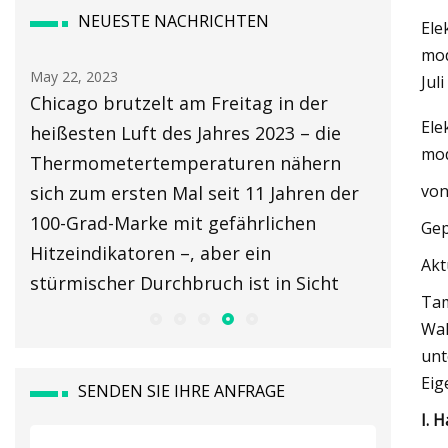
NEUESTE NACHRICHTEN
Ele
mod
May 22, 2023
May 24, 2
Juli
es
Chicago brutzelt am Freitag in der
Testber
Ele
heißesten Luft des Jahres 2023 – die
Thermom
mod
Thermometertemperaturen nähern
Leistun
von
sich zum ersten Mal seit 11 Jahren der
100-Grad-Marke mit gefährlichen
Gep
Hitzeindikatoren –, aber ein
Akt
stürmischer Durchbruch ist in Sicht
Tam
Wah
unt
Eig
SENDEN SIE IHRE ANFRAGE
I. 