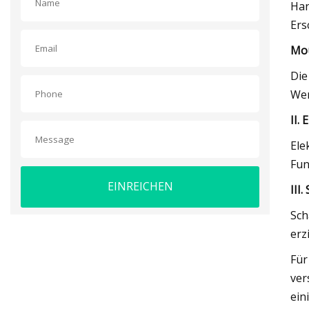
Han
Ers
Mou
Die
Wer
II.
Ele
Fun
EINREICHEN
III
Sch
erz
Für
ver
ein