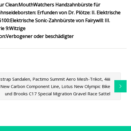
ur Clean:
MouthWatchers Handzahnbürste für
ahnseideborsten:
Erfunden von Dr. Plötze:
II. Elektrische
6100:
Elektrische Sonic-Zahnbürste von Fairywill:
III.
ie 9:
Witzige
on:
Verbogener oder beschädigter
trap Sandalen, Pactimo Summit Aero Mesh-Trikot, 4iiii
 New Carbon Component Line, Lotus New Olympic Bike
und Brooks C17 Special Migration Gravel Race Sattel