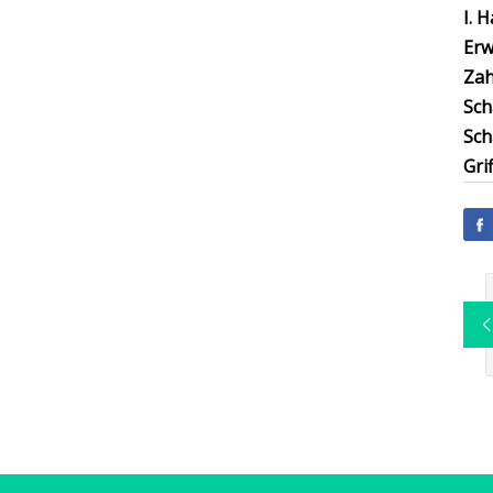
I. 
Erw
Zah
Sch
Sch
Grif