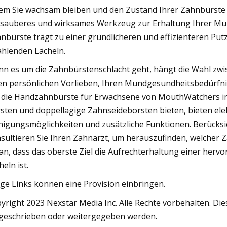
em Sie wachsam bleiben und den Zustand Ihrer Zahnbürste r
 sauberes und wirksames Werkzeug zur Erhaltung Ihrer Mun
nbürste trägt zu einer gründlicheren und effizienteren Put
ahlenden Lächeln.
n es um die Zahnbürstenschlacht geht, hängt die Wahl zwi
en persönlichen Vorlieben, Ihren Mundgesundheitsbedürf
 die Handzahnbürste für Erwachsene von MouthWatchers inn
sten und doppellagige Zahnseideborsten bieten, bieten ele
nigungsmöglichkeiten und zusätzliche Funktionen. Berücksi
sultieren Sie Ihren Zahnarzt, um herauszufinden, welcher 
an, dass das oberste Ziel die Aufrechterhaltung einer her
heln ist.
ige Links können eine Provision einbringen.
yright 2023 Nexstar Media Inc. Alle Rechte vorbehalten. Diese
eschrieben oder weitergegeben werden.