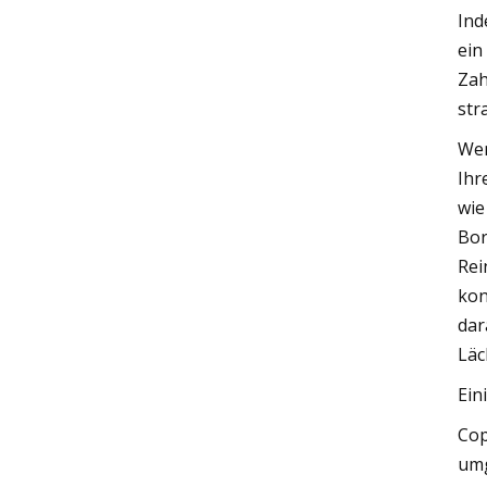
Ind
ein
Zah
str
Wen
Ihr
wie
Bor
Rei
kon
dar
Läc
Ein
Cop
umg