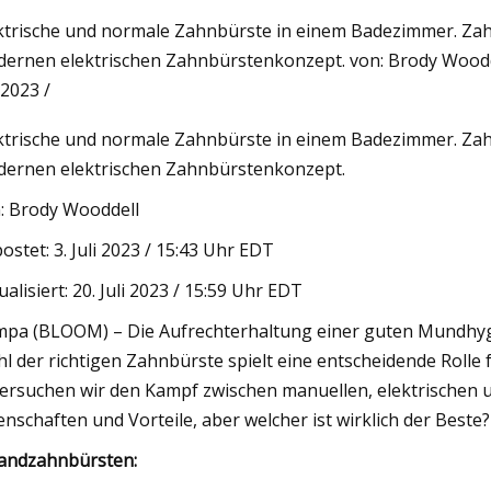
ktrische und normale Zahnbürste in einem Badezimmer. Zah
ernen elektrischen Zahnbürstenkonzept. von: Brody Wooddell 
023
May 16, 2023
 2023 /
icht zum Kinsa QuickScan-
MEATER-Thermome
ktrische und normale Zahnbürste in einem Badezimmer. Zah
eter: Spezifikationen,
ernen elektrischen Zahnbürstenkonzept.
g, Kosten
: Brody Wooddell
ostet: 3. Juli 2023 / 15:43 Uhr EDT
ualisiert: 20. Juli 2023 / 15:59 Uhr EDT
pa (BLOOM) – Die Aufrechterhaltung einer guten Mundhygie
l der richtigen Zahnbürste spielt eine entscheidende Rolle f
ersuchen wir den Kampf zwischen manuellen, elektrischen u
enschaften und Vorteile, aber welcher ist wirklich der Beste
Handzahnbürsten: