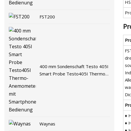
HS
Pr
FST200
Pr
Pr
FS
dre
so
400 mm Sondenschaft Testo 405I
Ind
Smart Probe Testo405I Thermo-
Al
Anemometer mit Smartphone-
wa
Bedienung
Dic
Pr
♦ 
♦ 
Waynas
♦ 