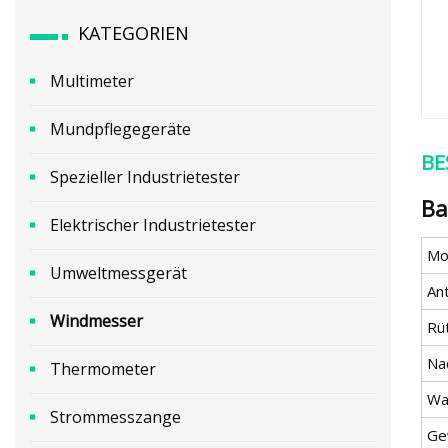
KATEGORIEN
Multimeter
Mundpflegegeräte
BE
Spezieller Industrietester
Ba
Elektrischer Industrietester
Mod
Umweltmessgerät
An
Windmesser
Rüt
Na
Thermometer
Wa
Strommesszange
Ge