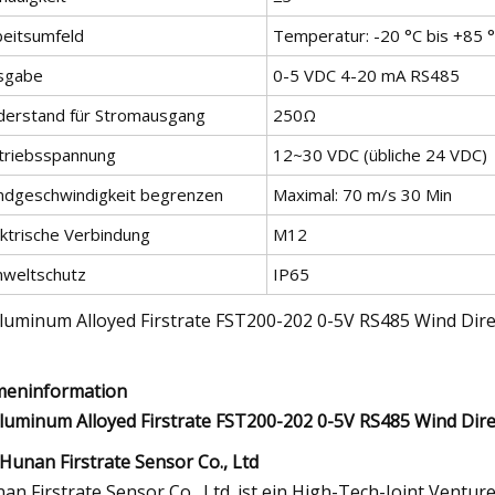
beitsumfeld
Temperatur: -20 °C bis +85 °C
sgabe
0-5 VDC 4-20 mA RS485
derstand für Stromausgang
250Ω
triebsspannung
12~30 VDC (übliche 24 VDC)
ndgeschwindigkeit begrenzen
Maximal: 70 m/s 30 Min
ektrische Verbindung
M12
weltschutz
IP65
meninformation
Hunan Firstrate Sensor Co., Ltd
an Firstrate Sensor Co., Ltd. ist ein High-Tech-Joint Ventur