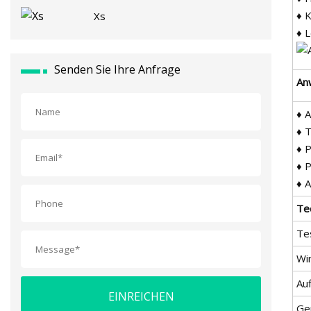
♦ K
Xs
♦ L
Senden Sie Ihre Anfrage
An
♦ A
♦ 
♦ 
♦ 
♦ 
Te
Te
Wi
Au
EINREICHEN
Ge