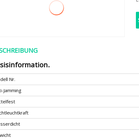
SCHREIBUNG
sisinformation.
ell Nr.
ti-Jamming
telfest
chtleuchtkraft
sserdicht
wicht