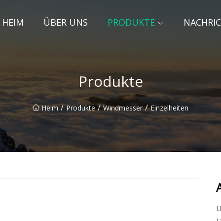
HEIM
ÜBER UNS
PRODUKTE
NACHRI
Produkte
/
/
/
Heim
Produkte
Windmesser
Einzelheiten
U
L