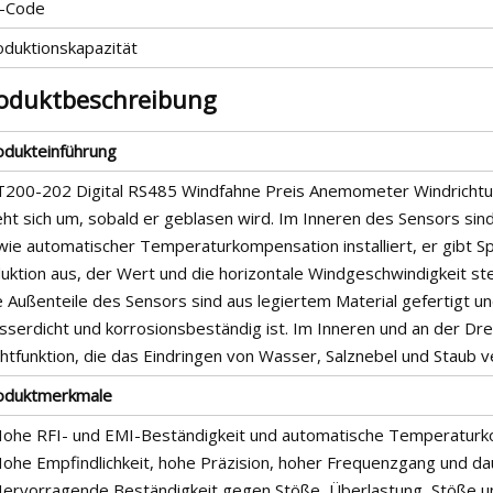
-Code
oduktionskapazität
oduktbeschreibung
odukteinführung
T200-202 Digital RS485 Windfahne Preis Anemometer Windrichtun
ht sich um, sobald er geblasen wird. Im Inneren des Sensors sind
wie automatischer Temperaturkompensation installiert, er gibt 
uktion aus, der Wert und die horizontale Windgeschwindigkeit ste
le Außenteile des Sensors sind aus legiertem Material gefertigt 
sserdicht und korrosionsbeständig ist. Im Inneren und an der Dre
htfunktion, die das Eindringen von Wasser, Salznebel und Staub v
oduktmerkmale
Hohe RFI- und EMI-Beständigkeit und automatische Temperatur
Hohe Empfindlichkeit, hohe Präzision, hoher Frequenzgang und dau
Hervorragende Beständigkeit gegen Stöße, Überlastung, Stöße u