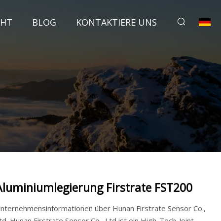
CHT
BLOG
KONTAKTIERE UNS
Aluminiumlegierung Firstrate FST200
nternehmensinformationen über Hunan Firstrate Sensor Co.,
td. Hunan Firstrate Sensor Co., Ltd ist ein High-Tech-Joint