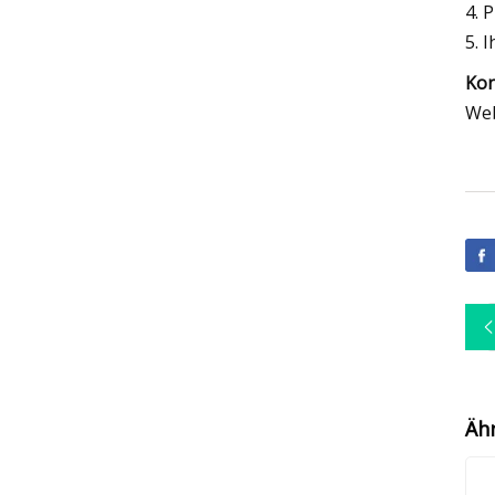
4. 
5. 
Kon
Web
Äh