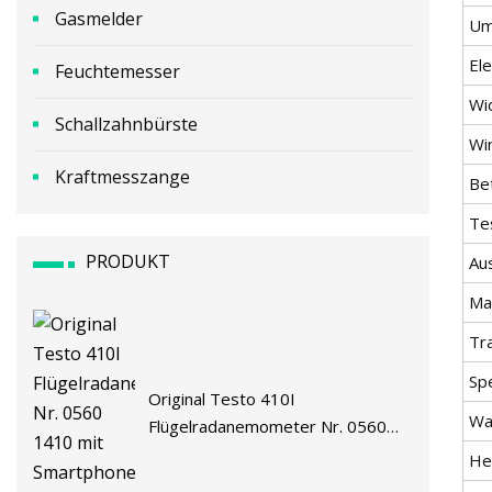
Gasmelder
Um
El
Feuchtemesser
Wi
Schallzahnbürste
Wi
Kraftmesszange
Be
Te
PRODUKT
Au
Mat
Tr
Spe
Original Testo 410I
Wa
Flügelradanemometer Nr. 0560
1410 mit Smartphone-Bedienung
He