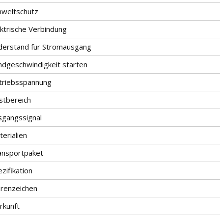
weltschutz
ektrische Verbindung
derstand für Stromausgang
ndgeschwindigkeit starten
triebsspannung
stbereich
sgangssignal
erialien
ansportpaket
zifikation
renzeichen
rkunft