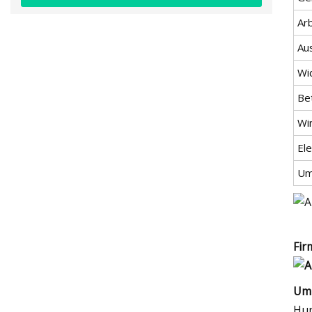
Ar
Au
Wi
Be
Wi
El
Um
Fir
Um
Hun