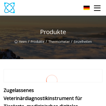
Multimeter Co., Ltd
Produkte
/
/
/
Heim
Produkte
Thermometer
Einzelheiten
Zugelassenes
Veterinärdiagnostikinstrument für