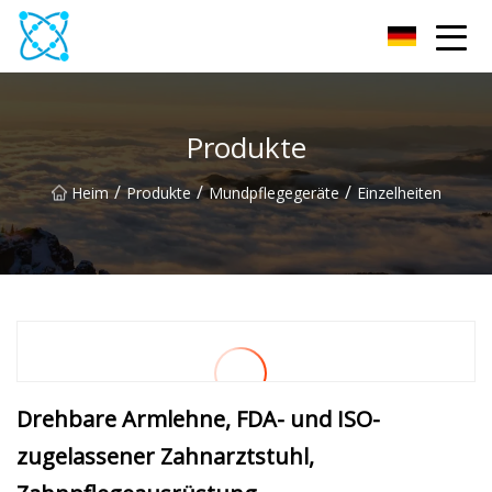
Multimeter Co., Ltd
Produkte
/
/
/
Heim
Produkte
Mundpflegegeräte
Einzelheiten
Drehbare Armlehne, FDA- und ISO-
zugelassener Zahnarztstuhl,