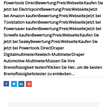
Powertools Direct
Bewertung:
Preis:
Webseite:
Kaufen Sie
jetzt bei Electricpoint
Bewertung:
Preis:
Webseite:
Jetzt
bei Amazon kaufen
Bewertung:
Preis:
Webseite:
Jetzt bei
Toolstation kaufen
Bewertung:
Preis:
Webseite:
Jetzt bei
Powersaver kaufen
Bewertung:
Preis:
Webseite:
Jetzt bei
Screwfix kaufen
Bewertung:
Preis:
Webseite:
Kaufen Sie
jetzt bei Sealey
Bewertung:
Preis:
Webseite:
Kaufen Sie
jetzt bei Powertools Direct
Draper
Digitalmultimeter
Kewtech-Multimeter
Draper
Automotive-Multimeter
Müssen Sie Ihre
Bremsflüssigkeit testen?
Klicken Sie hier, um die besten
Bremsflüssigkeitstester zu entdecken …