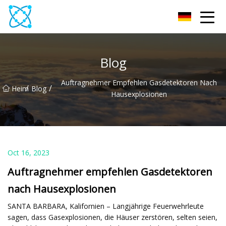
Multimeter Co., Ltd
Blog
Auftragnehmer Empfehlen Gasdetektoren Nach
/
/
Heim
Blog
Hausexplosionen
Oct 16, 2023
Auftragnehmer empfehlen Gasdetektoren
nach Hausexplosionen
SANTA BARBARA, Kalifornien – Langjährige Feuerwehrleute
sagen, dass Gasexplosionen, die Häuser zerstören, selten seien,