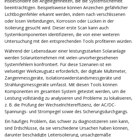
insbesondere bei Angelegenheiten, die die Systemsicherheit
beeinträchtigen. Beispielsweise können Anzeichen gefährlicher
Lichtbogenfehler erkannt werden, indem nach verschlissenen
oder losen Verbindungen, Korrosion oder Lücken in der
Isolierung gesucht wird. Dieser erste Scan kann auch
Systemkomponenten identifizieren, die von einer weiteren
Untersuchung mit den entsprechenden Tools profitieren würden.
Während der Lebensdauer einer leistungsstarken Solaranlage
werden Solarunternehmen mit vielen unvorhergesehenen
Systemfehlern konfrontiert. Für diese Szenarien ist ein
vielseitiger Werkzeugsatz erforderlich, der digitale Multimeter,
Zangenmessgeräte, Isolationswiderstandsmessgeräte und
Strahlungsmessgeräte umfasst. Mit diesen Tools können
Komponenten im gesamten System getestet werden, um die
Leistung vollständig zu analysieren und Probleme zu lokalisieren,
z. B. die Prüfung der Wechselrichtereffizienz, der AC/DC-
Spannungs- und Strompegel sowie des Sicherungsdurchgangs.
Ein häufiges Problem, das schwer zu diagnostizieren sein kann,
sind Erdschlüsse, da sie verschiedene Ursachen haben können,
darunter beschädigte Leiterisolierung, unsachgemäße